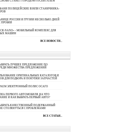
 СНОВА СТАНЕТ ГОРОДОМ-ГОСПИТАЛЕМ
УБАНИ ПОЛИЦЕЙСКИЕ ВЗЯЛИ СТАНИЧНИКА-
ОРОВ
АНИЦЕ РОССИИ И ГРУЗИИ НЕСКОЛЬКО ДНЕЙ
 ПРОБКИ
СК-NANO» - МОБИЛЬНЫЙ КОМПЛЕКС ДЛЯ
НЫХ МАШИН
ВСЕ НОВОСТИ...
ЫБРАТЬ ЛУЧШЕЕ ПРЕДЛОЖЕНИЕ ПО
СРЕДИ МНОЖЕСТВА ПРЕДЛОЖЕНИЙ
ЛЬЗОВАНИЕ ОРИГИНАЛЬНЫХ КАТАЛОГОВ И
ОВ ДЛЯ ПОДБОРА И ПОКУПКИ ЗАПЧАСТЕЙ
РАЕМ ЭЛЕКТРОННЫЙ ПОЛИС ОСАГО
КА ПЕРВОГО АВТОМОБИЛЯ. НА ЧТО
АНИЕ И КАК ВЫБРАТЬ ПЕРВЫЙ АВТО?
ВЫБРАТЬ КАЧЕСТВЕННЫЙ ПОДЕРЖАННЫЙ
НЕ СТОЛКНУТЬСЯ С ПРОБЛЕМАМИ
ВСЕ СТАТЬИ...