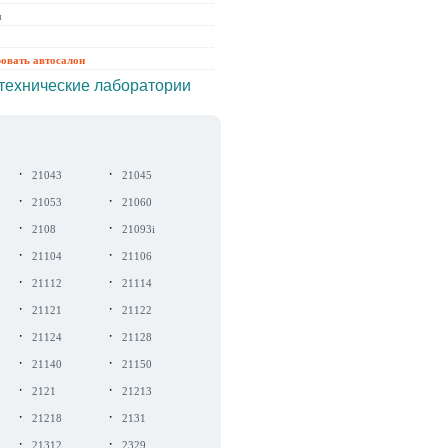
ы
ровать автосалон
технические лаборатории
·
·
21043
21045
·
·
21053
21060
·
·
2108
21093i
·
·
21104
21106
·
·
21112
21114
·
·
21121
21122
·
·
21124
21128
·
·
21140
21150
·
·
2121
21213
·
·
21218
2131
·
·
21312
2329