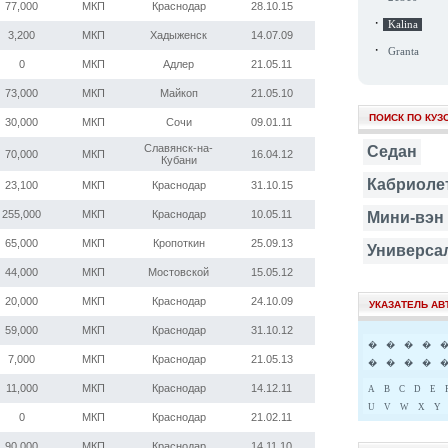
77,000
МКП
Краснодар
28.10.15
·
Kalina
3,200
МКП
Хадыженск
14.07.09
·
Granta
0
МКП
Адлер
21.05.11
73,000
МКП
Майкоп
21.05.10
ПОИСК ПО КУЗ
30,000
МКП
Сочи
09.01.11
Славянск-на-
Седан
70,000
МКП
16.04.12
Кубани
Кабриоле
23,100
МКП
Краснодар
31.10.15
255,000
МКП
Краснодар
10.05.11
Мини-вэн
65,000
МКП
Кропоткин
25.09.13
Универса
44,000
МКП
Мостовской
15.05.12
20,000
МКП
Краснодар
24.10.09
УКАЗАТЕЛЬ А
59,000
МКП
Краснодар
31.10.12
�
�
�
�
7,000
МКП
Краснодар
21.05.13
�
�
�
�
11,000
МКП
Краснодар
14.12.11
A
B
C
D
E
U
V
W
X
Y
0
МКП
Краснодар
21.02.11
90,000
МКП
Краснодар
14.11.10