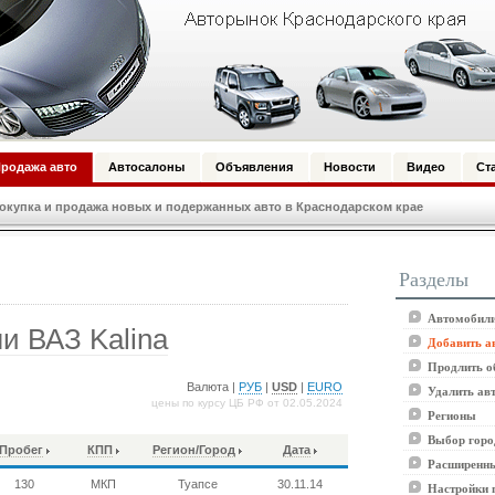
родажа авто
Автосалоны
Объявления
Новости
Видео
Ст
купка и продажа новых и подержанных авто в Краснодарском крае
Разделы
Автомобили
и ВАЗ Kalina
Добавить а
Продлить о
Валюта |
РУБ
|
USD
|
EURO
Удалить ав
цены по курсу ЦБ РФ от 02.05.2024
Регионы
Выбор горо
Пробег
КПП
Регион/Город
Дата
Расширенны
130
МКП
Туапсе
30.11.14
Настройки 