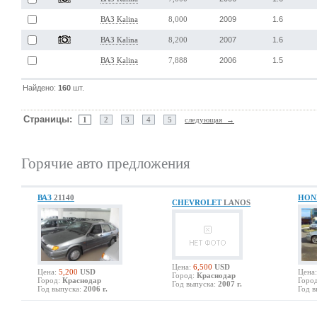
2009
1.6
ВАЗ Kalina
8,000
2007
1.6
ВАЗ Kalina
8,200
2006
1.5
ВАЗ Kalina
7,888
Найдено:
160
шт.
Страницы:
1
2
3
4
5
следующая →
Горячие авто предложения
ВАЗ
21140
HON
CHEVROLET
LANOS
Цена:
6,500
USD
Цена:
5,200
USD
Цена:
Город:
Краснодар
Город:
Краснодар
Город
Год выпуска:
2007 г.
Год выпуска:
2006 г.
Год в