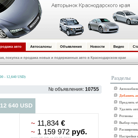
родажа авто
Автосалоны
Объявления
Новости
Видео
Ст
я, покупка и продажа новых и подержанных авто в Краснодарском крае
Разделы
00 - 12,640 USD)
№ объявления:
10755
Автомобили
Добавить а
Продлить о
 12 640 USD
Удалить ав
Регионы
~
11,834
€
Выбор горо
~
1 159 972
руб.
Расширенны
Настройки 
курс ЦБ РФ от 02.05.2024