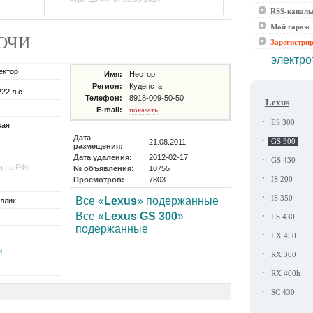
RSS-канал
Мой гараж
СОЧИ
Зарегистри
электро
ектор
Имя:
Нестор
Регион:
Кудепста
222 л.с.
Телефон:
8918-009-50-50
Lexus
E-mail:
показать
·
ES 300
кая
Дата
·
21.08.2011
GS 300
размещения:
Дата удаления:
2012-02-17
·
GS 430
а по РФ)
№ объявления:
10755
·
Просмотров:
7803
IS 200
·
IS 350
Все «
Lexus
» подержанные
ллик
·
Все «
Lexus GS 300
»
LS 430
подержанные
·
LX 450
н
·
RX 300
·
RX 400h
·
SC 430