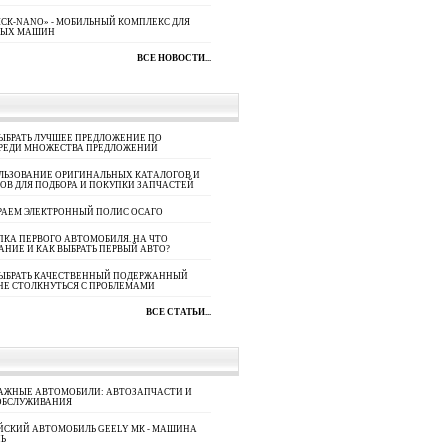
СК-NANO» - МОБИЛЬНЫЙ КОМПЛЕКС ДЛЯ
НЫХ МАШИН
ВСЕ НОВОСТИ...
ЫБРАТЬ ЛУЧШЕЕ ПРЕДЛОЖЕНИЕ ПО
СРЕДИ МНОЖЕСТВА ПРЕДЛОЖЕНИЙ
ЛЬЗОВАНИЕ ОРИГИНАЛЬНЫХ КАТАЛОГОВ И
ОВ ДЛЯ ПОДБОРА И ПОКУПКИ ЗАПЧАСТЕЙ
РАЕМ ЭЛЕКТРОННЫЙ ПОЛИС ОСАГО
КА ПЕРВОГО АВТОМОБИЛЯ. НА ЧТО
АНИЕ И КАК ВЫБРАТЬ ПЕРВЫЙ АВТО?
ВЫБРАТЬ КАЧЕСТВЕННЫЙ ПОДЕРЖАННЫЙ
НЕ СТОЛКНУТЬСЯ С ПРОБЛЕМАМИ
ВСЕ СТАТЬИ...
АЖНЫЕ АВТОМОБИЛИ: АВТОЗАПЧАСТИ И
ОБСЛУЖИВАНИЯ
ЙСКИЙ АВТОМОБИЛЬ GEELY МК - МАШИНА
Ь