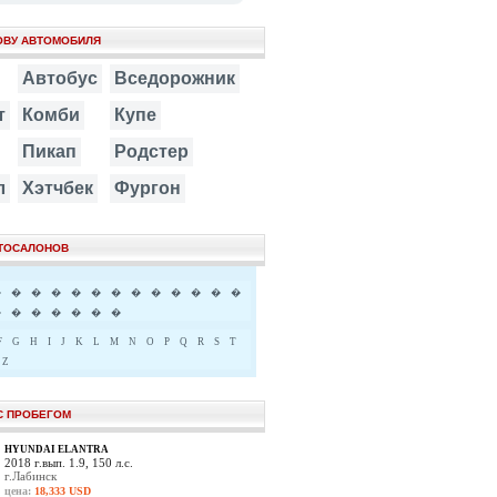
ОВУ АВТОМОБИЛЯ
Автобус
Вседорожник
т
Комби
Купе
Пикап
Родстер
л
Хэтчбек
Фургон
ВТОСАЛОНОВ
�
�
�
�
�
�
�
�
�
�
�
�
�
�
�
�
�
�
�
�
F
G
H
I
J
K
L
M
N
O
P
Q
R
S
T
Z
С ПРОБЕГОМ
HYUNDAI ELANTRA
2018 г.вып. 1.9, 150 л.с.
г.Лабинск
цена:
18,333 USD