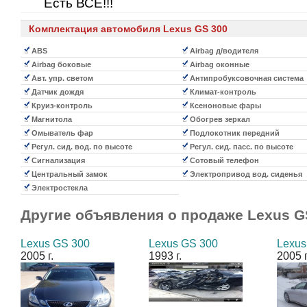
Есть ВСЁ!!!
Комплектация автомобиля Lexus GS 300
ABS
Airbag д/водителя
Airbag боковые
Airbag оконные
Авт. упр. светом
Антипробуксовочная система
Датчик дождя
Климат-контроль
Круиз-контроль
Ксеноновые фары
Магнитола
Обогрев зеркал
Омыватель фар
Подлокотник передний
Регул. сид. вод. по высоте
Регул. сид. пасс. по высоте
Сигнализация
Сотовый телефон
Центральный замок
Электропривод вод. сиденья
Электростекла
Другие объявления о продаже
Lexus G
Lexus GS 300
Lexus GS 300
Lexus
2005 г.
1993 г.
2005 г