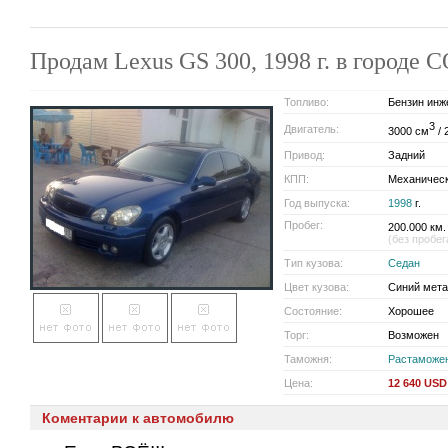
Продам Lexus GS 300, 1998 г. в городе 
Топливо:
Бензин инж
3
Двигатель:
3000 см
/ 
Привод:
Задний
КПП:
Механичес
Год выпуска:
1998
г.
Пробег:
200.000 км.
(без пробег
Тип кузова:
Седан
Цвет кузова:
Синий мета
Состояние:
Хорошее
Торг:
Возможен
Таможня:
Растаможе
Цена:
12 640 USD
Коментарии к автомобилю