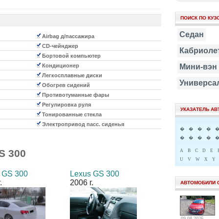
ПОИСК ПО КУЗ
Седан
Airbag д/пассажира
CD-чейнджер
Кабриоле
Бортовой компьютер
Кондиционер
Мини-вэн
Легкосплавные диски
Универса
Обогрев сидений
Противотуманные фары
Регулировка руля
УКАЗАТЕЛЬ А
Тонированные стекла
Электропривод пасс. сиденья
�
�
�
�
�
�
�
�
S 300
A
B
C
D
E
U
V
W
X
Y
 GS 300
Lexus GS 300
.
2006 г.
АВТОМОБИЛИ 
09.08.2026