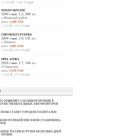
~17,164
И
, ~1 682 419
руб.
NISSAN SKYLINE
1990 г.вып. 2.5, 280 л.с.
г.Абинский район
цена:
1,200 USD
~1,123
И
, ~110 124
руб.
CHEVROLET EVANDA
2004 г.вып. 2.0, 131 л.с.
г.Лабинск
цена:
3,805 USD
~3,562
И
, ~349 184
руб.
OPEL ASTRA
2020 г.вып. 1.7, 140 л.с.
г.Северская
цена:
5,970 USD
~5,589
И
, ~547 866
руб.
И
A ОБЪЯВЛЯЕТ О БОЛЬШОМ ПРОРЫВЕ В
БОТКИ ТВЕРДОТЕЛЬНЫХ АККУМУЛЯТОРОВ
 СНОВА СТАНЕТ ГОРОДОМ-ГОСПИТАЛЕМ
УБАНИ ПОЛИЦЕЙСКИЕ ВЗЯЛИ СТАНИЧНИКА-
ОРОВ
АНИЦЕ РОССИИ И ГРУЗИИ НЕСКОЛЬКО ДНЕЙ
 ПРОБКИ