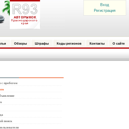
Вход
Регистрация
атьи
Обзоры
Штрафы
Коды регионов
Контакты
О сайте
 с пробегом
вто
бъявление
то
да
й поиск
пользователя