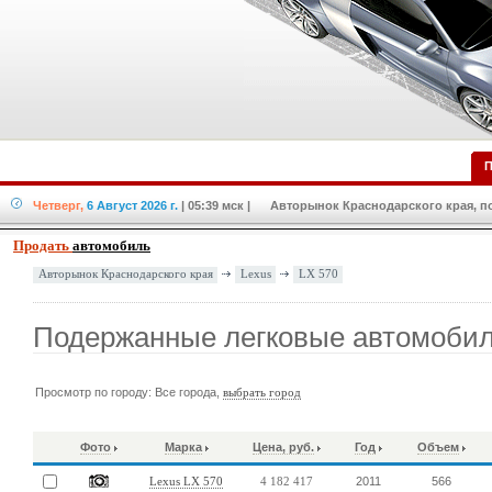
П
Четверг,
6 Август 2026 г.
| 05:39 мск
| Авторынок Краснодарского края, по
Продать
автомобиль
Lexus
LX 570
Авторынок Краснодарского края
Подержанные легковые автомобил
Просмотр по городу: Все города,
выбрать город
Фото
Марка
Цена, руб.
Год
Объем
2011
566
Lexus LX 570
4 182 417