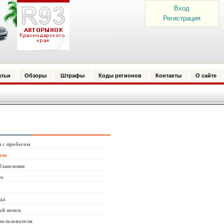
Вход
Регистрация
атьи
Обзоры
Штрафы
Коды регионов
Контакты
О сайте
 с пробегом
вто
бъявление
то
да
й поиск
пользователя