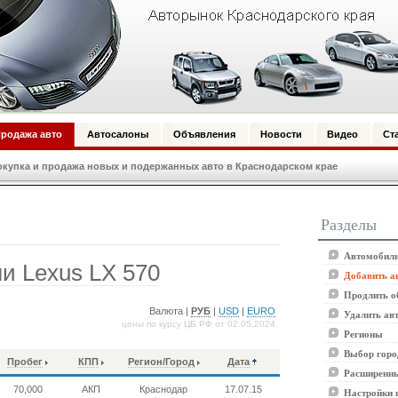
родажа авто
Автосалоны
Объявления
Новости
Видео
Ст
купка и продажа новых и подержанных авто в Краснодарском крае
Разделы
Автомобили
и Lexus LX 570
Добавить а
Продлить о
Валюта |
РУБ
|
USD
|
EURO
Удалить ав
цены по курсу ЦБ РФ от 02.05.2024
Регионы
Выбор горо
Пробег
КПП
Регион/Город
Дата
Расширенны
70,000
АКП
Краснодар
17.07.15
Настройки 