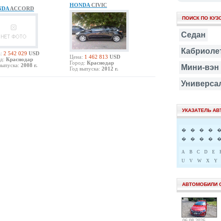
HONDA
CIVIC
NDA
ACCORD
ПОИСК ПО КУЗ
Седан
Кабриоле
:
2 542 029
USD
Цена:
1 462 813
USD
д:
Краснодар
Город:
Краснодар
выпуска:
2008 г.
Мини-вэн
Год выпуска:
2012 г.
Универса
УКАЗАТЕЛЬ А
�
�
�
�
�
�
�
�
A
B
C
D
E
U
V
W
X
Y
АВТОМОБИЛИ 
06.08.2026