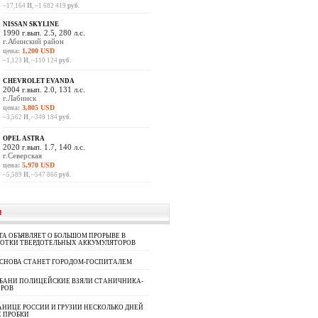
~17,164
И
, ~1 682 419
руб.
NISSAN SKYLINE
1990 г.вып. 2.5, 280 л.с.
г.Абинский район
цена:
1,200 USD
~1,123
И
, ~110 124
руб.
CHEVROLET EVANDA
2004 г.вып. 2.0, 131 л.с.
г.Лабинск
цена:
3,805 USD
~3,562
И
, ~349 184
руб.
OPEL ASTRA
2020 г.вып. 1.7, 140 л.с.
г.Северская
цена:
5,970 USD
~5,589
И
, ~547 866
руб.
И
A ОБЪЯВЛЯЕТ О БОЛЬШОМ ПРОРЫВЕ В
БОТКИ ТВЕРДОТЕЛЬНЫХ АККУМУЛЯТОРОВ
 СНОВА СТАНЕТ ГОРОДОМ-ГОСПИТАЛЕМ
УБАНИ ПОЛИЦЕЙСКИЕ ВЗЯЛИ СТАНИЧНИКА-
ОРОВ
АНИЦЕ РОССИИ И ГРУЗИИ НЕСКОЛЬКО ДНЕЙ
 ПРОБКИ