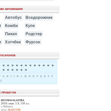
ОВУ АВТОМОБИЛЯ
Автобус
Вседорожник
т
Комби
Купе
Пикап
Родстер
л
Хэтчбек
Фургон
ВТОСАЛОНОВ
�
�
�
�
�
�
�
�
�
�
�
�
�
�
�
�
�
�
�
�
F
G
H
I
J
K
L
M
N
O
P
Q
R
S
T
Z
С ПРОБЕГОМ
HYUNDAI ELANTRA
2018 г.вып. 1.9, 150 л.с.
г.Лабинск
цена:
18,333 USD