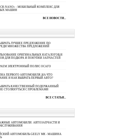
СК-NANO» - МОБИЛЬНЫЙ КОМПЛЕКС ДЛЯ
НЫХ МАШИН
ВСЕ НОВОСТИ...
ЫБРАТЬ ЛУЧШЕЕ ПРЕДЛОЖЕНИЕ ПО
СРЕДИ МНОЖЕСТВА ПРЕДЛОЖЕНИЙ
ЛЬЗОВАНИЕ ОРИГИНАЛЬНЫХ КАТАЛОГОВ И
ОВ ДЛЯ ПОДБОРА И ПОКУПКИ ЗАПЧАСТЕЙ
РАЕМ ЭЛЕКТРОННЫЙ ПОЛИС ОСАГО
КА ПЕРВОГО АВТОМОБИЛЯ. НА ЧТО
АНИЕ И КАК ВЫБРАТЬ ПЕРВЫЙ АВТО?
ВЫБРАТЬ КАЧЕСТВЕННЫЙ ПОДЕРЖАННЫЙ
НЕ СТОЛКНУТЬСЯ С ПРОБЛЕМАМИ
ВСЕ СТАТЬИ...
АЖНЫЕ АВТОМОБИЛИ: АВТОЗАПЧАСТИ И
ОБСЛУЖИВАНИЯ
ЙСКИЙ АВТОМОБИЛЬ GEELY МК - МАШИНА
Ь