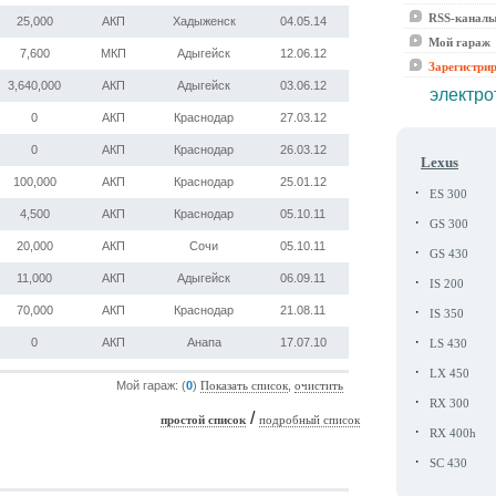
RSS-канал
25,000
АКП
Хадыженск
04.05.14
Мой гараж
7,600
МКП
Адыгейск
12.06.12
Зарегистри
3,640,000
АКП
Адыгейск
03.06.12
электро
0
АКП
Краснодар
27.03.12
0
АКП
Краснодар
26.03.12
Lexus
100,000
АКП
Краснодар
25.01.12
·
ES 300
4,500
АКП
Краснодар
05.10.11
·
GS 300
20,000
АКП
Сочи
05.10.11
·
GS 430
11,000
АКП
Адыгейск
06.09.11
·
IS 200
·
70,000
АКП
Краснодар
21.08.11
IS 350
·
0
АКП
Анапа
17.07.10
LS 430
·
LX 450
Мой гараж: (
0
)
,
Показать список
очистить
·
RX 300
/
простой список
подробный список
·
RX 400h
·
SC 430