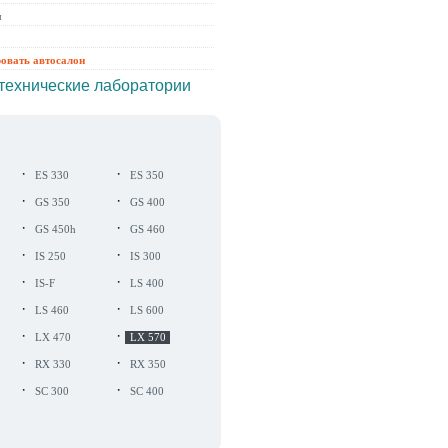
ы
ровать автосалон
технические лаборатории
·
·
ES 330
ES 350
·
·
GS 350
GS 400
·
·
GS 450h
GS 460
·
·
IS 250
IS 300
·
·
IS-F
LS 400
·
·
LS 460
LS 600
·
·
LX 470
LX 570
·
·
RX 330
RX 350
·
·
SC 300
SC 400