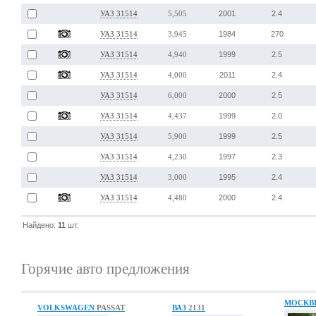
2001
2.4
УАЗ 31514
5,505
1984
270
УАЗ 31514
3,945
1999
2.5
УАЗ 31514
4,940
2011
2.4
УАЗ 31514
4,000
2000
2.5
УАЗ 31514
6,000
1999
2.0
УАЗ 31514
4,437
1999
2.5
УАЗ 31514
5,900
1997
2.3
УАЗ 31514
4,230
1995
2.4
УАЗ 31514
3,000
2000
2.4
УАЗ 31514
4,480
Найдено:
11
шт.
Горячие авто предложения
МОСКВ
VOLKSWAGEN
PASSAT
ВАЗ
2131