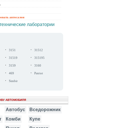
ы
ровать автосалон
технические лаборатории
·
·
3151
31512
·
·
31519
315195
·
·
3159
3160
·
·
469
Patriot
·
Simbir
ОВУ АВТОМОБИЛЯ
Автобус
Вседорожник
т
Комби
Купе