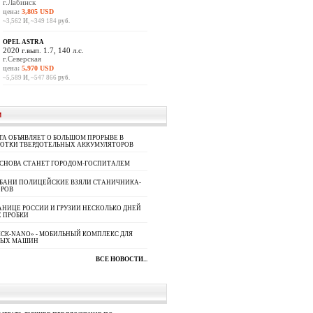
г.Лабинск
цена:
3,805 USD
~3,562
И
, ~349 184
руб.
OPEL ASTRA
2020 г.вып. 1.7, 140 л.с.
г.Северская
цена:
5,970 USD
~5,589
И
, ~547 866
руб.
И
A ОБЪЯВЛЯЕТ О БОЛЬШОМ ПРОРЫВЕ В
БОТКИ ТВЕРДОТЕЛЬНЫХ АККУМУЛЯТОРОВ
 СНОВА СТАНЕТ ГОРОДОМ-ГОСПИТАЛЕМ
УБАНИ ПОЛИЦЕЙСКИЕ ВЗЯЛИ СТАНИЧНИКА-
ОРОВ
АНИЦЕ РОССИИ И ГРУЗИИ НЕСКОЛЬКО ДНЕЙ
 ПРОБКИ
СК-NANO» - МОБИЛЬНЫЙ КОМПЛЕКС ДЛЯ
НЫХ МАШИН
ВСЕ НОВОСТИ...