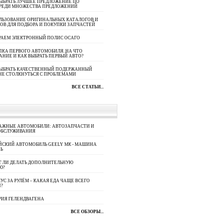
ЫБРАТЬ ЛУЧШЕЕ ПРЕДЛОЖЕНИЕ ПО
СРЕДИ МНОЖЕСТВА ПРЕДЛОЖЕНИЙ
ЛЬЗОВАНИЕ ОРИГИНАЛЬНЫХ КАТАЛОГОВ И
ОВ ДЛЯ ПОДБОРА И ПОКУПКИ ЗАПЧАСТЕЙ
РАЕМ ЭЛЕКТРОННЫЙ ПОЛИС ОСАГО
КА ПЕРВОГО АВТОМОБИЛЯ. НА ЧТО
АНИЕ И КАК ВЫБРАТЬ ПЕРВЫЙ АВТО?
ВЫБРАТЬ КАЧЕСТВЕННЫЙ ПОДЕРЖАННЫЙ
НЕ СТОЛКНУТЬСЯ С ПРОБЛЕМАМИ
ВСЕ СТАТЬИ...
АЖНЫЕ АВТОМОБИЛИ: АВТОЗАПЧАСТИ И
ОБСЛУЖИВАНИЯ
ЙСКИЙ АВТОМОБИЛЬ GEELY МК - МАШИНА
Ь
Т ЛИ ДЕЛАТЬ ДОПОЛНИТЕЛЬНУЮ
Ю?
УС ЗА РУЛЁМ – КАКАЯ ЕДА ЧАЩЕ ВСЕГО
П?
РИЯ ГЕЛЕНДВАГЕНА
ВСЕ ОБЗОРЫ...