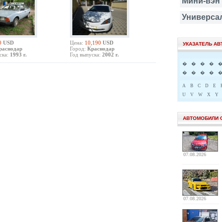
Мини-вэн
Универса
0
USD
Цена:
10,190
USD
УКАЗАТЕЛЬ А
раснодар
Город:
Краснодар
ска:
1993 г.
Год выпуска:
2002 г.
�
�
�
�
�
�
�
�
A
B
C
D
E
U
V
W
X
Y
АВТОМОБИЛИ 
07.08.2026
07.08.2026