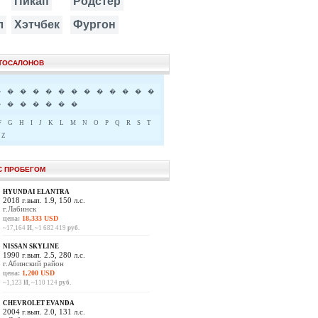
Пикап
Родстер
л
Хэтчбек
Фургон
ВТОСАЛОНОВ
�
�
�
�
�
�
�
�
�
�
�
�
�
�
�
�
�
�
�
�
F
G
H
I
J
K
L
M
N
O
P
Q
R
S
T
Z
С ПРОБЕГОМ
HYUNDAI ELANTRA
2018 г.вып. 1.9, 150 л.с.
г.Лабинск
цена:
18,333 USD
~17,164
И
, ~1 682 419
руб.
NISSAN SKYLINE
1990 г.вып. 2.5, 280 л.с.
г.Абинский район
цена:
1,200 USD
~1,123
И
, ~110 124
руб.
CHEVROLET EVANDA
2004 г.вып. 2.0, 131 л.с.