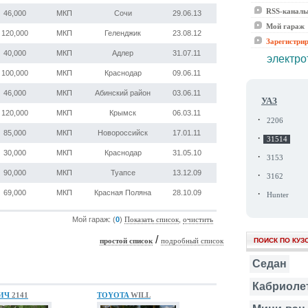
RSS-канал
46,000
МКП
Сочи
29.06.13
Мой гараж
120,000
МКП
Геленджик
23.08.12
Зарегистри
40,000
МКП
Адлер
31.07.11
электро
100,000
МКП
Краснодар
09.06.11
46,000
МКП
Абинский район
03.06.11
УАЗ
120,000
МКП
Крымск
06.03.11
·
2206
85,000
МКП
Новороссийск
17.01.11
·
31514
30,000
МКП
Краснодар
31.05.10
·
3153
90,000
МКП
Туапсе
13.12.09
·
3162
·
69,000
МКП
Красная Поляна
28.10.09
Hunter
Мой гараж: (
0
)
,
Показать список
очистить
/
ПОИСК ПО КУЗ
простой список
подробный список
Седан
Кабриоле
ИЧ
2141
TOYOTA
WILL