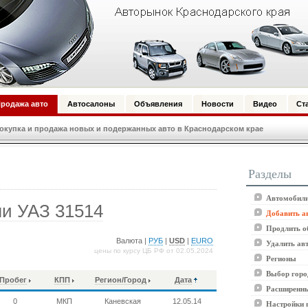
родажа авто
Автосалоны
Объявления
Новости
Видео
Ст
купка и продажа новых и подержанных авто в Краснодарском крае
Разделы
Автомобили
и УАЗ 31514
Добавить а
Продлить о
Валюта |
РУБ
|
USD
|
EURO
Удалить ав
цены по курсу ЦБ РФ от 02.05.2024
Регионы
Выбор горо
Пробег
КПП
Регион/Город
Дата
Расширенны
0
МКП
Каневская
12.05.14
Настройки 