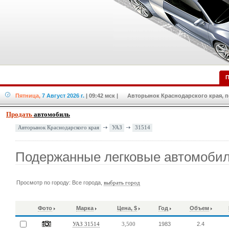
П
Пятница,
7 Август 2026 г.
| 09:42 мск
| Авторынок Краснодарского края, по
Продать
автомобиль
УАЗ
31514
Авторынок Краснодарского края
Подержанные легковые автомобил
Просмотр по городу: Все города,
выбрать город
Фото
Марка
Цена, $
Год
Объем
1983
2.4
УАЗ 31514
3,500