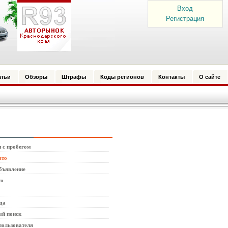
Вход
Регистрация
атьи
Обзоры
Штрафы
Коды регионов
Контакты
О сайте
 с пробегом
вто
бъявление
то
да
й поиск
пользователя