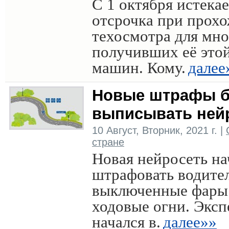
С 1 октября истекае
отсрочка при прох
техосмотра для мн
получивших её это
машин. Кому.
далее
Новые штрафы б
выписывать ней
10 Август, Вторник, 2021 г. |
стране
Новая нейросеть на
штрафовать водител
выключенные фары
ходовые огни. Экс
начался в.
далее»»