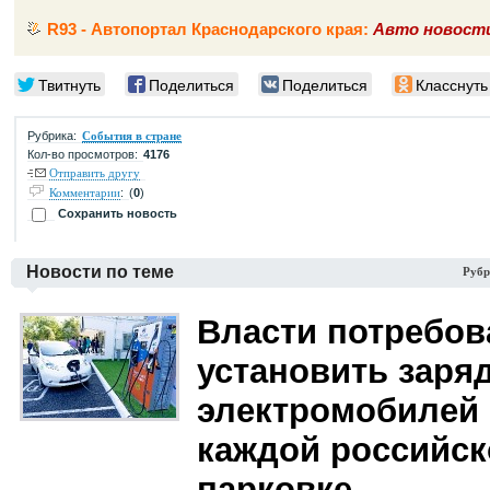
R93 - Автопортал Краснодарского края:
Авто новост
Твитнуть
Поделиться
Поделиться
Класснуть
Рубрика:
События в стране
Кол-во просмотров:
4176
Отправить другу
:
(
0
)
Комментарии
Сохранить новость
Новости по теме
Рубр
Власти потребов
установить заря
электромобилей 
каждой российск
парковке