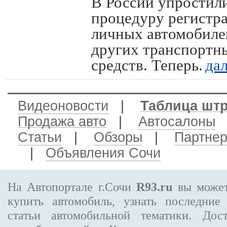
В России упростил
процедуру регистр
личных автомобиле
других транспортн
средств. Теперь.
да
Видеоновости
|
Таблица шт
Продажа авто
|
Автосалоны
Статьи
|
Обзоры
|
Партне
|
Объявления Сочи
На Автопортале г.Сочи
R93.ru
вы может
купить автомобиль, узнать последние
статьи автомобильной тематики. Дос